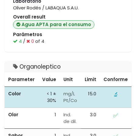
Laboratorio
Oliver Rodés / LABAQUA S.A.U.
Overall result
Agua APTA para el consumo
Parámetros
4
/
0
of 4
Organoleptico
Parameter
Value
Unit
Limit
Conforme
Color
< 1 ±
mg/L
15.0
🔬
30%
Pt/Co
Olor
1
Ind.
3.0
✅
de dil.
Sabor
1
Ind.
3.0