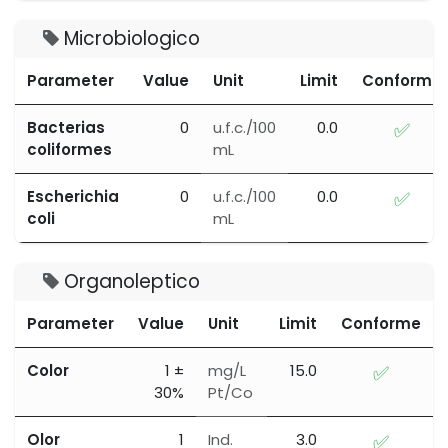
Microbiologico
Parameter
Value
Unit
Limit
Conforme
Bacterias
0
u.f.c./100
0.0
✅
coliformes
mL
Escherichia
0
u.f.c./100
0.0
✅
coli
mL
Organoleptico
Parameter
Value
Unit
Limit
Conforme
Color
1 ±
mg/L
15.0
✅
30%
Pt/Co
Olor
1
Ind.
3.0
✅