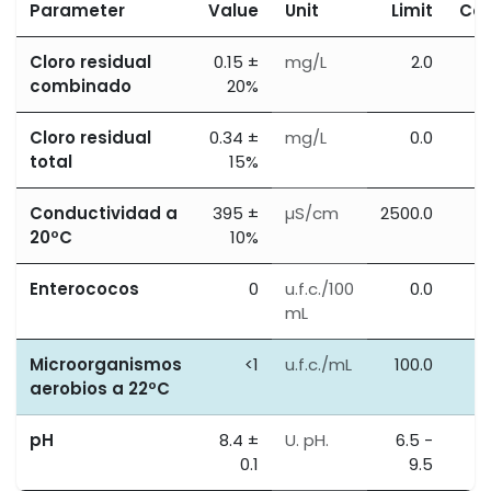
Parameter
Value
Unit
Limit
Co
Cloro residual
0.15 ±
mg/L
2.0
combinado
20%
Cloro residual
0.34 ±
mg/L
0.0
total
15%
Conductividad a
395 ±
µS/cm
2500.0
20ºC
10%
Enterococos
0
u.f.c./100
0.0
mL
Microorganismos
<1
u.f.c./mL
100.0
aerobios a 22ºC
pH
8.4 ±
U. pH.
6.5 -
0.1
9.5