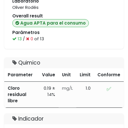
Laboratorio
Oliver Rodés
Overall result
Agua APTA para el consumo
Parámetros
13
/
0
of 13
Quimico
Parameter
Value
Unit
Limit
Conforme
Cloro
0.19 ±
mg/L
1.0
✅
residual
14%
libre
Indicador