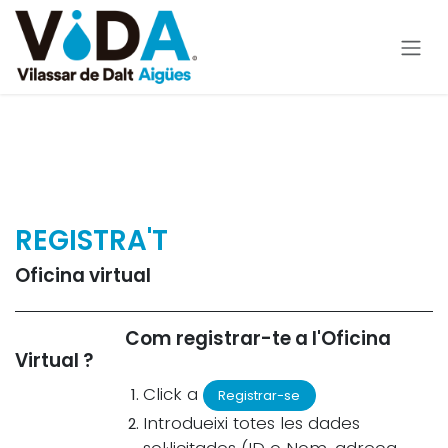
Ir al contenido
REGISTRA'T
Oficina virtual
Com registrar-te a l'Oficina
Virtual ?
Click a
Registrar-se
Introdueixi totes les dades
sol·licitades (ID o Nom, adreça