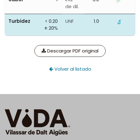
✅
de dil.
Turbidez
< 0.20
UNF
1.0
🔬
± 20%
Descargar PDF original
Volver al listado